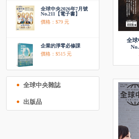
全球中央2026年7月號
No.211【電子書】
價格：$79 元
全球
企業的淨零必修課
No
價格：$515 元
全球中央雜誌
出版品