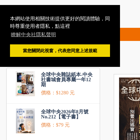
本網站使用相關技術提供更好的閱讀體驗，同
時尊重使用者隱私，點這裡
瞭解中央社隱私聲明
當您關閉此視窗，代表您同意上述規範
推薦商品
全球中央雜誌紙本-中央
社書城會員專屬一年12
期
價格：$1280 元
全球中央2026年8月號
No.212【電子書】
價格：$79 元