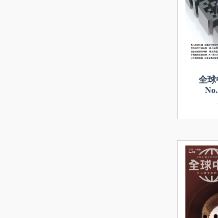
全球
No