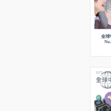
全球
No