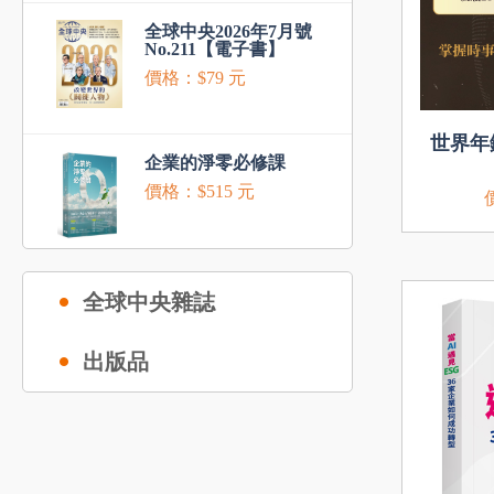
全球中央2026年7月號
No.211【電子書】
價格：$79 元
世界年
企業的淨零必修課
價格：$515 元
全球中央雜誌
出版品