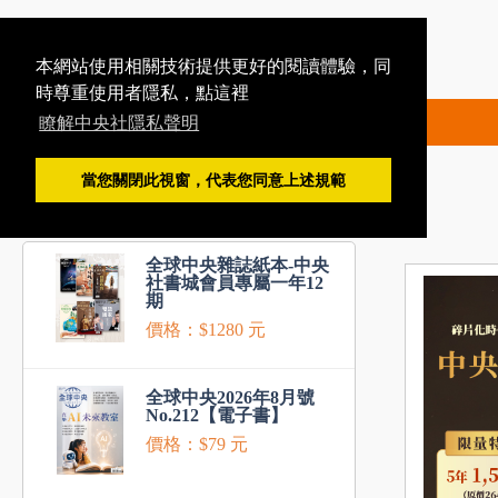
本網站使用相關技術提供更好的閱讀體驗，同
時尊重使用者隱私，點這裡
瞭解中央社隱私聲明
當您關閉此視窗，代表您同意上述規範
推薦商品
全球中央雜誌紙本-中央
社書城會員專屬一年12
期
價格：$1280 元
全球中央2026年8月號
No.212【電子書】
價格：$79 元