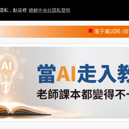
者隱私，點這裡
瞭解中央社隱私聲明
電子書試閱
回
|