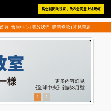
當您關閉此視窗，代表您同意上述規範
登 入
註 冊
購物車
電子書櫃
首頁
會員中心
關於我們
購買條款
常見問題
|
|
|
|
1
2