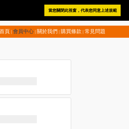
當您關閉此視窗，代表您同意上述規範
登 入
註 冊
購物車
電子書櫃
首頁
會員中心
關於我們
購買條款
常見問題
|
|
|
|