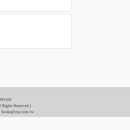
1169
ts Reserved.)
：
books@cna.com.tw